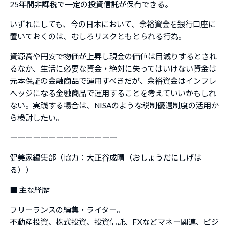
25年間非課税で一定の投資信託が保有できる。
いずれにしても、今の日本において、余裕資金を銀行口座に
置いておくのは、むしろリスクともとられる行為。
資源高や円安で物価が上昇し現金の価値は目減りするとされ
るなか、生活に必要な資金・絶対に失ってはいけない資金は
元本保証の金融商品で運用すべきだが、余裕資金はインフレ
ヘッジになる金融商品で運用することを考えていいかもしれ
ない。実践する場合は、NISAのような税制優遇制度の活用か
ら検討したい。
ーーーーーーーーーーーーーー
健美家編集部（協力：
大正谷成晴
（おしょうだにしげは
る））
■ 主な経歴
フリーランスの編集・ライター。
不動産投資、株式投資、投資信託、FXなどマネー関連、ビジ