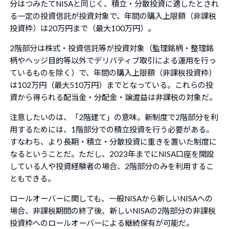
分はつみたてNISAと同じく、積立・分散投資に適したとされ
る一定の投資信託が投資対象で、年間の購入上限額（非課税
投資枠）は20万円まで（最大100万円）。
2階部分は株式・投資信託等が投資対象（監理銘柄・整理銘
柄やヘッジ目的等以外でデリバティブ取引による運用を行っ
ているものを除く）で、年間の購入上限額（非課税投資枠）
は102万円（最大510万円）までとなっている。これらの投
資から得られる配当金・分配金・譲渡益は非課税の対象だ。
注意したいのは、「2階建て」の意味。新制度で2階部分を利
用するためには、1階部分での積立投資を行う必要がある。
すなわち、より長期・積立・分散投資に重きを置いた制度に
なるということだ。ただし、2023年までにNISA口座を開設
している人や投資経験者の場合、2階部分のみを利用するこ
ともできる。
ロールオーバーに関しても、一般NISAから新しいNISAへの
場合、非課税期間の終了後、新しいNISAの2階部分の非課税
投資枠へのロールオーバーによる継続保有が可能だ。